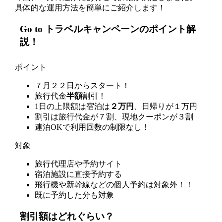
具体的な運用方法を簡単にご紹介します！
Go to トラベルキャンペーンのポイント解
説！
ポイント
７月２２日からスタート！
旅行代金
半額
割引！
1日の上限額は
宿泊は
２万円
、日帰りが
１万円
割引は旅行代金が７割、現地クーポンが３割
連泊OKで利用回数の制限なし！
対象
旅行代理店や予約サイト
宿泊施設に直接予約する
飛行機や新幹線などの個人予約は対象外！！
既に予約した分も対象
割引額はどれぐらい？