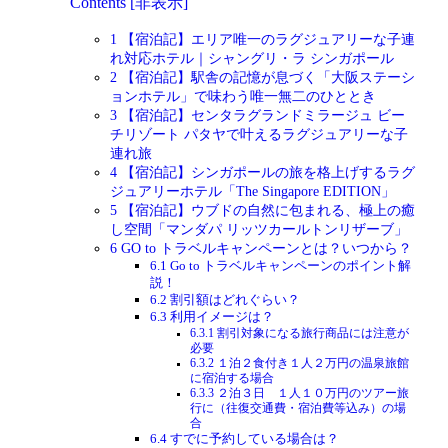
Contents
[
非表示
]
1
【宿泊記】エリア唯一のラグジュアリーな子連
れ対応ホテル｜シャングリ・ラ シンガポール
2
【宿泊記】駅舎の記憶が息づく「大阪ステーシ
ョンホテル」で味わう唯一無二のひととき
3
【宿泊記】センタラグランドミラージュ ビー
チリゾート パタヤで叶えるラグジュアリーな子
連れ旅
4
【宿泊記】シンガポールの旅を格上げするラグ
ジュアリーホテル「The Singapore EDITION」
5
【宿泊記】ウブドの自然に包まれる、極上の癒
し空間「マンダパ リッツカールトンリザーブ」
6
GO to トラベルキャンペーンとは？いつから？
6.1
Go to トラベルキャンペーンのポイント解
説！
6.2
割引額はどれぐらい？
6.3
利用イメージは？
6.3.1
割引対象になる旅行商品には注意が
必要
6.3.2
１泊２食付き１人２万円の温泉旅館
に宿泊する場合
6.3.3
２泊３日 １人１０万円のツアー旅
行に（往復交通費・宿泊費等込み）の場
合
6.4
すでに予約している場合は？