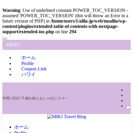
Warning
: Use of undefined constant POWER_TOC_VERSION -
assumed 'POWER_TOC_VERSION' (this will throw an Error in a
future version of PHP) in
/home/users/1/alila-jp/web/msalila/wp-
content/plugins/extended-table-of-contents-with-nextpage-
support/extended-toc.php
on line
294
MENU
ホーム
Profile
Coupon Link
ハワイ
年間120泊!!子連れ旅もおしゃれにスマート旅 ママトラベラーの旅ブログ | MIKI Trav
ホーム
Profile