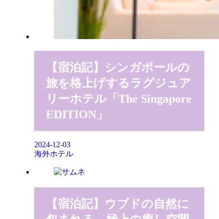
【宿泊記】シンガポールの
旅を格上げするラグジュア
リーホテル「The Singapore
EDITION」
2024-12-03
海外ホテル
【宿泊記】ウブドの自然に