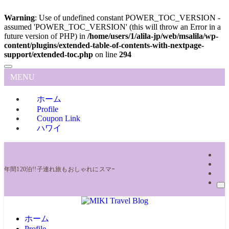
Warning
: Use of undefined constant POWER_TOC_VERSION -
assumed 'POWER_TOC_VERSION' (this will throw an Error in a
future version of PHP) in
/home/users/1/alila-jp/web/msalila/wp-
content/plugins/extended-table-of-contents-with-nextpage-
support/extended-toc.php
on line
294
MENU
ホーム
Profile
Coupon Link
ハワイ
年間120泊!!子連れ旅もおしゃれにスマート旅 ママトラベラーの旅ブログ | MIKI Trav
ホーム
Profile