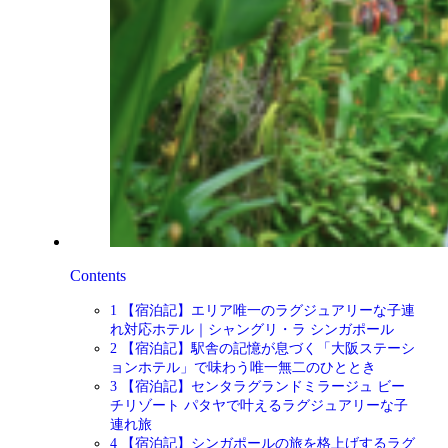
Contents
1
【宿泊記】エリア唯一のラグジュアリーな子連
れ対応ホテル｜シャングリ・ラ シンガポール
2
【宿泊記】駅舎の記憶が息づく「大阪ステーシ
ョンホテル」で味わう唯一無二のひととき
3
【宿泊記】センタラグランドミラージュ ビー
チリゾート パタヤで叶えるラグジュアリーな子
連れ旅
4
【宿泊記】シンガポールの旅を格上げするラグ