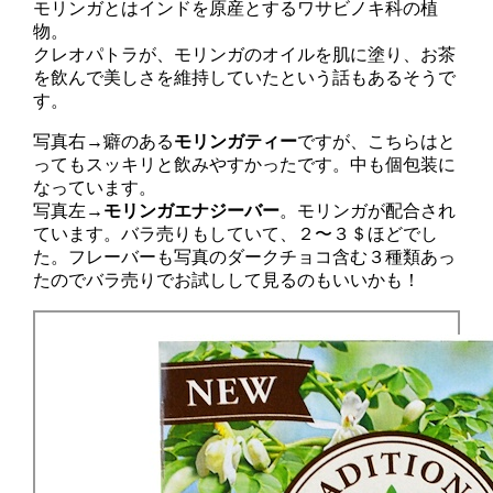
モリンガとはインドを原産とするワサビノキ科の植
物。
クレオパトラが、モリンガのオイルを肌に塗り、お茶
を飲んで美しさを維持していたという話もあるそうで
す。
写真右→癖のある
モリンガティー
ですが、こちらはと
ってもスッキリと飲みやすかったです。中も個包装に
なっています。
写真左→
モリンガエナジーバー
。モリンガが配合され
ています。バラ売りもしていて、２〜３＄ほどでし
た。フレーバーも写真のダークチョコ含む３種類あっ
たのでバラ売りでお試しして見るのもいいかも！