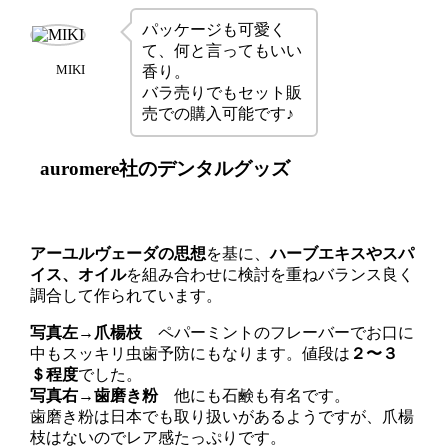
パッケージも可愛く
て、何と言ってもいい
MIKI
香り。
バラ売りでもセット販
売での購入可能です♪
auromere社のデンタルグッズ
アーユルヴェーダの思想
を基に、
ハーブエキスやスパ
イス、オイル
を組み合わせに検討を重ねバランス良く
調合して作られています。
写真左→爪楊枝
ペパーミントのフレーバーで
お口に
中もスッキリ虫歯予防にもなります。
値段は
２〜３
＄程度
でした。
写真右→歯磨き粉
他にも石鹸も有名です。
歯磨き粉は日本でも取り扱いがあるようですが、
爪楊
枝はないのでレア感たっぷりです。