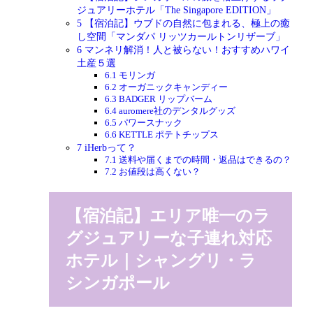
ジュアリーホテル「The Singapore EDITION」
5
【宿泊記】ウブドの自然に包まれる、極上の癒
し空間「マンダパ リッツカールトンリザーブ」
6
マンネリ解消！人と被らない！おすすめハワイ
土産５選
6.1
モリンガ
6.2
オーガニックキャンディー
6.3
BADGER リップバーム
6.4
auromere社のデンタルグッズ
6.5
パワースナック
6.6
KETTLE ポテトチップス
7
iHerbって？
7.1
送料や届くまでの時間・返品はできるの？
7.2
お値段は高くない？
【宿泊記】エリア唯一のラ
グジュアリーな子連れ対応
ホテル｜シャングリ・ラ
シンガポール