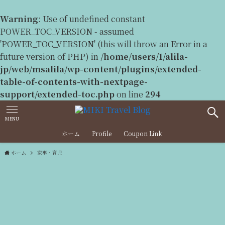
Warning
: Use of undefined constant
POWER_TOC_VERSION - assumed
'POWER_TOC_VERSION' (this will throw an Error in a
future version of PHP) in
/home/users/1/alila-
jp/web/msalila/wp-content/plugins/extended-
table-of-contents-with-nextpage-
support/extended-toc.php
on line
294
MENU
ホーム
Profile
Coupon Link
ホーム
家事・育児