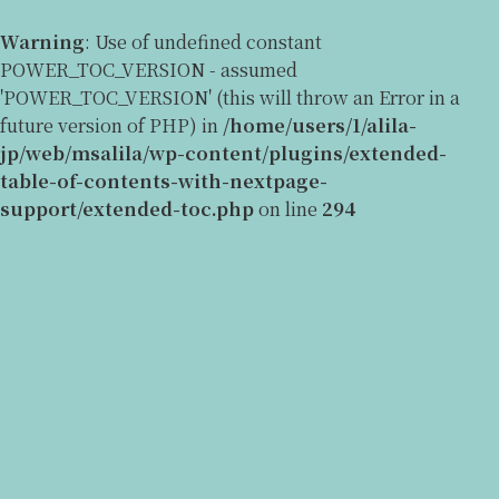
Warning
: Use of undefined constant
POWER_TOC_VERSION - assumed
'POWER_TOC_VERSION' (this will throw an Error in a
future version of PHP) in
/home/users/1/alila-
jp/web/msalila/wp-content/plugins/extended-
table-of-contents-with-nextpage-
support/extended-toc.php
on line
294