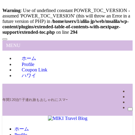
Warning
: Use of undefined constant POWER_TOC_VERSION -
assumed 'POWER_TOC_VERSION' (this will throw an Error in a
future version of PHP) in
/home/users/1/alila-jp/web/msalila/wp-
content/plugins/extended-table-of-contents-with-nextpage-
support/extended-toc.php
on line
294
MENU
ホーム
Profile
Coupon Link
ハワイ
年間120泊!!子連れ旅もおしゃれにスマート旅 ママトラベラーの旅ブログ | MIKI Trav
ホーム
Profile