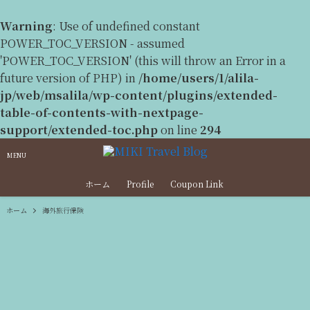
Warning
: Use of undefined constant
POWER_TOC_VERSION - assumed
'POWER_TOC_VERSION' (this will throw an Error in a
future version of PHP) in
/home/users/1/alila-
jp/web/msalila/wp-content/plugins/extended-
table-of-contents-with-nextpage-
support/extended-toc.php
on line
294
MENU
ホーム
Profile
Coupon Link
ホーム
海外旅行保険